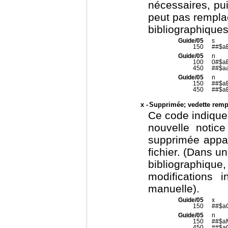
nécessaires, pui
peut pas rempla
bibliographiques
Guide/05
s
150
##$aB
Guide/05
n
100
0#$a
450
##$aa
Guide/05
n
150
##$a
450
##$aB
x -
Supprimée; vedette rempl
Ce code indique 
nouvelle notice
supprimée appa
fichier. (Dans un
bibliographiqu
modifications 
manuelle).
Guide/05
x
150
##$aO
Guide/05
n
150
##$aM
450
##$aO