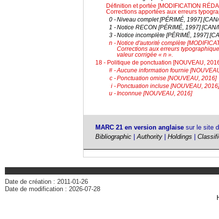
Définition et portée [MODIFICATION RÉ
Corrections apportées aux erreurs typogra
0 -
Niveau complet [PÉRIMÉ, 1997] [CA
1 -
Notice RECON [PÉRIMÉ, 1997] [CAN
3 -
Notice incomplète [PÉRIMÉ, 1997] [
n -
Notice d'autorité complète [MODIF
Corrections aux erreurs typographiques.
valeur corrigée « n ».
18 - Politique de ponctuation [NOUVEAU, 201
# -
Aucune information fournie [NOUVEAU
c -
Ponctuation omise [NOUVEAU, 2016]
i -
Ponctuation incluse [NOUVEAU, 2016
u -
Inconnue [NOUVEAU, 2016]
MARC 21 en version anglaise
sur le site 
Bibliographic
|
Authority
|
Holdings
|
Classif
Date de création : 2011-01-26
Date de modification : 2026-07-28