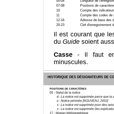
00-04
Longueur de l'enregist
07-08
Positions de caractère
10
Compte des indicateur
11
Compte des codes de 
12-16
Adresse de base des 
20-23
Clef d'enregistrement 
Il est courant que l
du
Guide
soient auss
Casse
- Il faut en
minuscules.
HISTORIQUE DES DÉSIGNATEURS DE C
POSITIONS DE CARACTÈRES
05 - Statut de la notice
d -
La notice est supprimée parce que la 
o -
Notice périmée [NOUVEAU, 2002]
x -
La notice est supprimée pour des rai
x -
La notice est supprimée (les explica
17 - Niveau bibliographique