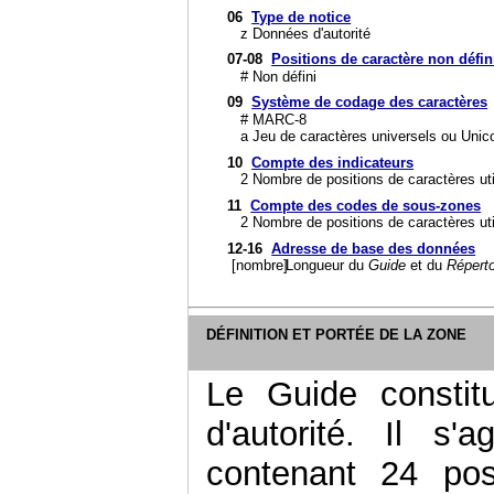
06
Type de notice
z
Données d'autorité
07-08
Positions de caractère non défin
#
Non défini
09
Système de codage des caractères
#
MARC-8
a
Jeu de caractères universels ou Unic
10
Compte des indicateurs
2
Nombre de positions de caractères uti
11
Compte des codes de sous-zones
2
Nombre de positions de caractères uti
12-16
Adresse de base des données
[nombre]
Longueur du
Guide
et du
Réperto
DÉFINITION ET PORTÉE DE LA ZONE
Le Guide constit
d'autorité. Il s
contenant 24 pos