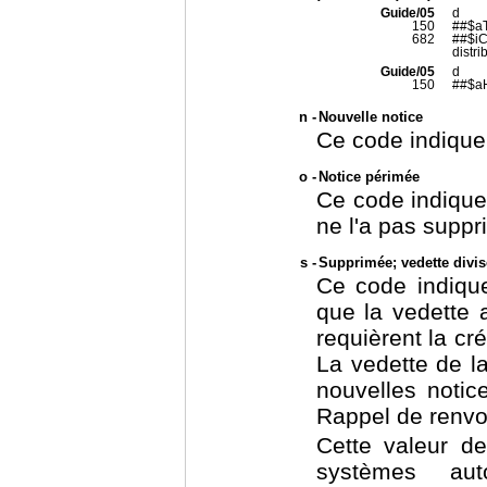
Guide/05
d
150
##$aT
682
##$iCe
distri
Guide/05
d
150
##$aH
n -
Nouvelle notice
Ce code indique
o -
Notice périmée
Ce code indique
ne l'a pas suppri
s -
Supprimée; vedette divis
Ce code indique
que la vedette 
requièrent la cr
La vedette de l
nouvelles notic
Rappel de renvoi
Cette valeur de
systèmes aut