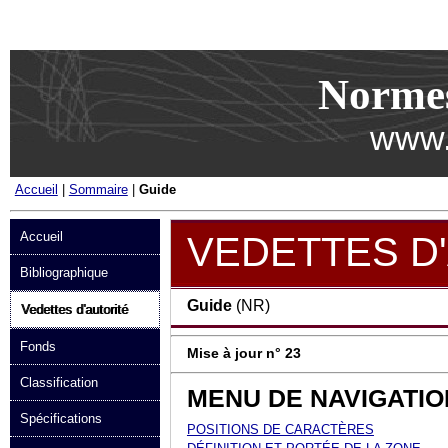
Passer au contenu
Norme
www.
Accueil
|
Sommaire
|
Guide
Accueil
VEDETTES D
Bibliographique
Guide
(NR)
Vedettes d'autorité
Fonds
Mise à jour n° 23
Classification
MENU DE NAVIGATIO
Spécifications
POSITIONS DE CARACTÈRES