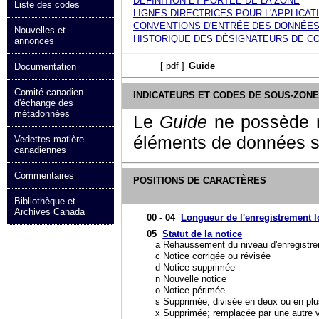
DÉFINITION ET PORTÉE DE LA ZONE
Liste des codes
LIGNES DIRECTRICES POUR L'APPLICA
CONVENTIONS D'ENTRÉE DES DONNÉE
Nouvelles et
HISTORIQUE DES DÉSIGNATEURS DE C
annonces
[
pdf
]
Guide
Documentation
Comité canadien
INDICATEURS ET CODES DE SOUS-ZON
d'échange des
métadonnées
Le
Guide
ne possède n
éléments de données son
Vedettes-matière
canadiennes
Commentaires
POSITIONS DE CARACTÈRES
Bibliothèque et
Archives Canada
00 - 04
Longueur de l'enregistrement 
05
Statut de la notice
a
Rehaussement du niveau d'enregistr
c
Notice corrigée ou révisée
d
Notice supprimée
n
Nouvelle notice
o
Notice périmée
s
Supprimée; divisée en deux ou en plu
x
Supprimée; remplacée par une autre 