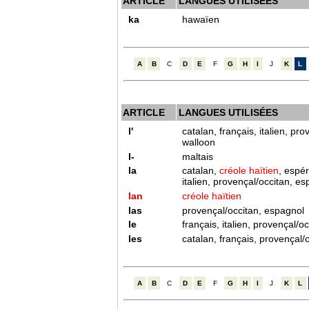
ARTICLE
LANGUES UTILISÉES
ka
hawaïen
A
B
C
D
E
F
G
H
I
J
K
L
ARTICLE
LANGUES UTILISÉES
l'
catalan, français, italien, pro
walloon
l-
maltais
la
catalan,
créole haïtien
, espér
italien, provençal/occitan, e
lan
créole haïtien
las
provençal/occitan, espagnol
le
français, italien, provençal/o
les
catalan, français, provençal/
A
B
C
D
E
F
G
H
I
J
K
L