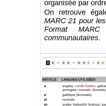
organisée par ordre
On retrouve égal
MARC 21 pour les 
Format MARC 
communautaires
.
A
B
C
D
E
F
G
H
I
J
K
L
ARTICLE
LANGUES UTILISÉES
a
anglais,
créole haïtien
, galic
portugais, roumain, écossais,
a'
gaélique (écossais)
al
roumain
al-
arabe, baloutchi, brahoui, pan