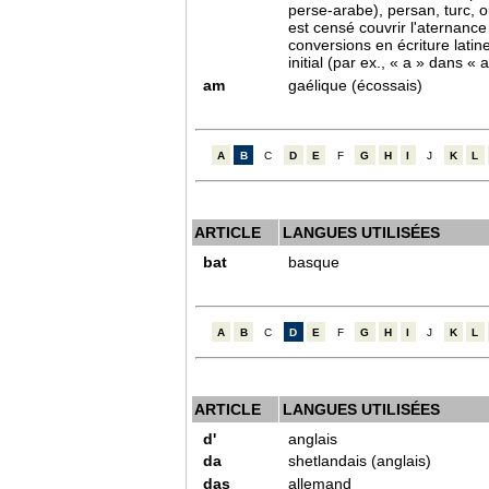
perse-arabe), persan, turc, o
est censé couvrir l'aternanc
conversions en écriture latine 
initial (par ex., « a » dans « as
am
gaélique (écossais)
A
B
C
D
E
F
G
H
I
J
K
L
ARTICLE
LANGUES UTILISÉES
bat
basque
A
B
C
D
E
F
G
H
I
J
K
L
ARTICLE
LANGUES UTILISÉES
d'
anglais
da
shetlandais (anglais)
das
allemand