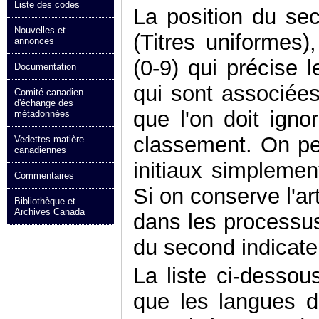
Liste des codes
La position du se
Nouvelles et
(Titres uniformes
annonces
(0-9) qui précise 
Documentation
qui sont associées 
Comité canadien
d'échange des
que l'on doit igno
métadonnées
classement. On pe
Vedettes-matière
canadiennes
initiaux simplemen
Commentaires
Si on conserve l'art
Bibliothèque et
Archives Canada
dans les processus
du second indicateu
La liste ci-dessous
que les langues da