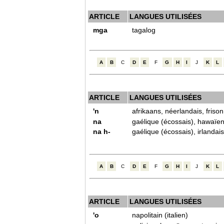
ARTICLE
LANGUES UTILISÉES
mga
tagalog
A
B
C
D
E
F
G
H
I
J
K
L
ARTICLE
LANGUES UTILISÉES
'n
afrikaans, néerlandais, frison
na
gaélique (écossais), hawaïen,
na h-
gaélique (écossais), irlandai
A
B
C
D
E
F
G
H
I
J
K
L
ARTICLE
LANGUES UTILISÉES
'o
napolitain (italien)