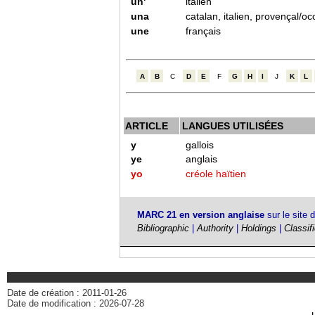
un'
italien
una
catalan, italien, provençal/o
une
français
A
B
C
D
E
F
G
H
I
J
K
L
ARTICLE
LANGUES UTILISÉES
y
gallois
ye
anglais
yo
créole haïtien
MARC 21 en version anglaise
sur le site 
Bibliographic
|
Authority
|
Holdings
|
Classif
Date de création : 2011-01-26
Date de modification : 2026-07-28