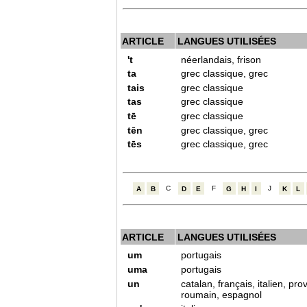
ARTICLE
LANGUES UTILISÉES
't
néerlandais, frison
ta
grec classique, grec
tais
grec classique
tas
grec classique
tē
grec classique
tēn
grec classique, grec
tēs
grec classique, grec
A
B
C
D
E
F
G
H
I
J
K
L
ARTICLE
LANGUES UTILISÉES
um
portugais
uma
portugais
un
catalan, français, italien, pro
roumain, espagnol