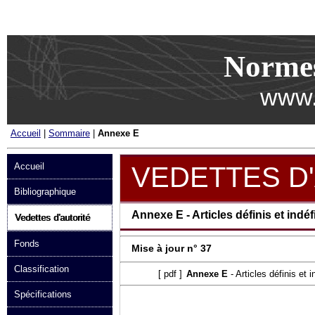
Passer au contenu
Norme
www.
Accueil
|
Sommaire
|
Annexe E
Accueil
VEDETTES D
Bibliographique
Annexe E - Articles définis et indéfi
Vedettes d'autorité
Fonds
Mise à jour n° 37
Classification
[
pdf
]
Annexe E
- Articles définis et i
Spécifications