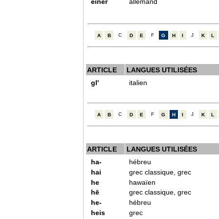
einer
allemand
A
B
C
D
E
F
G
H
I
J
K
L
ARTICLE
LANGUES UTILISÉES
gl'
italien
A
B
C
D
E
F
G
H
I
J
K
L
ARTICLE
LANGUES UTILISÉES
ha-
hébreu
hai
grec classique, grec
he
hawaïen
hē
grec classique, grec
he-
hébreu
heis
grec