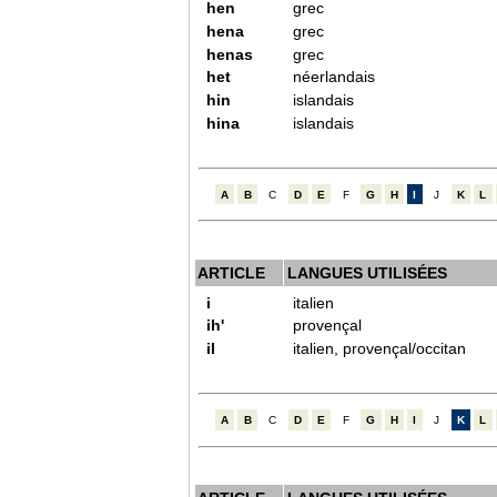
hen
grec
hena
grec
henas
grec
het
néerlandais
hin
islandais
hina
islandais
A
B
C
D
E
F
G
H
I
J
K
L
ARTICLE
LANGUES UTILISÉES
i
italien
ih'
provençal
il
italien, provençal/occitan
A
B
C
D
E
F
G
H
I
J
K
L