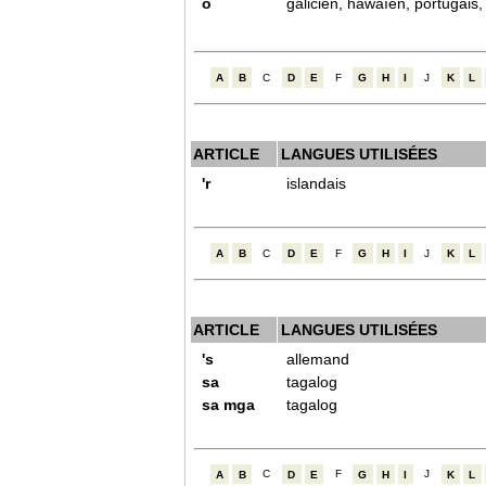
o
galicien, hawaïen, portugais
A
B
C
D
E
F
G
H
I
J
K
L
ARTICLE
LANGUES UTILISÉES
'r
islandais
A
B
C
D
E
F
G
H
I
J
K
L
ARTICLE
LANGUES UTILISÉES
's
allemand
sa
tagalog
sa mga
tagalog
A
B
C
D
E
F
G
H
I
J
K
L