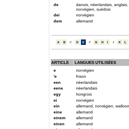
de
danois, néerlandais, anglais, 
norvégien, suédois
dei
norvégien
dem
allemand
A
B
C
D
E
F
G
H
I
J
K
L
ARTICLE
LANGUES UTILISÉES
e
norvégien
'e
frison
een
néerlandais
eene
néerlandais
egy
hongrois
ei
norvégien
ein
allemand, norvégien, walloo
eine
allemand
einem
allemand
einen
allemand