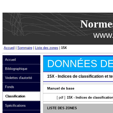
Passer au contenu
Norme
www.
Accueil
|
Sommaire
|
Liste des zones
|
15X
Accueil
DONNÉES DE
Bibliographique
15X - Indices de classification et t
Vedettes d'autorité
Fonds
Manuel de base
Classification
[
pdf
]
15X - Indices de classificatio
Spécifications
LISTE DES ZONES