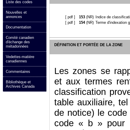
Liste des codes
Nouvelles et
annonces
[
pdf
]
153
(NR)
Indice de classificat
[
pdf
]
154
(NR)
Terme d'indexation 
Documentation
Comité canadien
d'échange des
DÉFINITION ET PORTÉE DE LA ZONE
métadonnées
Vedettes-matière
canadiennes
Les zones se rappo
Commentaires
et aux termes ren
Bibliothèque et
Archives Canada
classification pro
table auxiliaire, t
de notice) le code
code « b » pour un