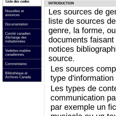
Liste des codes
INTRODUCTION
Les sources de gen
Nouvelles et
annonces
liste de sources d
Documentation
genre, la forme, o
Comité canadien
documents faisant 
d'échange des
métadonnées
notices bibliograp
Vedettes-matière
canadiennes
source.
Commentaires
Les sources compr
Bibliothèque et
type d'information
Archives Canada
Les types de cont
communication par
par exemple un fic