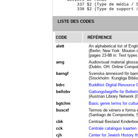
        337 $2 (Type de média / S
LISTE DES CODES
CODE
RÉFÉRENCE
alett
An alphabetical list of Engl
(Berlin; New York: Mouton 
[pages 23-88 in: Text types 
amg
Audiovisual material glossa
(Dublin, OH: Online Compute
barngf
Svenska ämnesord för barn
(Stockholm: Kungliga Biblio
bdrc
Buddhist Digital Resource 
bellobv
Gattungsbegriffe für Belletri
(Austrian Library Network (
bgtchm
Basic genre terms for cultur
buscxf
Termos de xénero e forma 
(Santiago de Compostela, S
cbk
Centraal Bestand Kinderbo
cck
Centrale catalogus kaarten
cjh
Center for Jewish History t