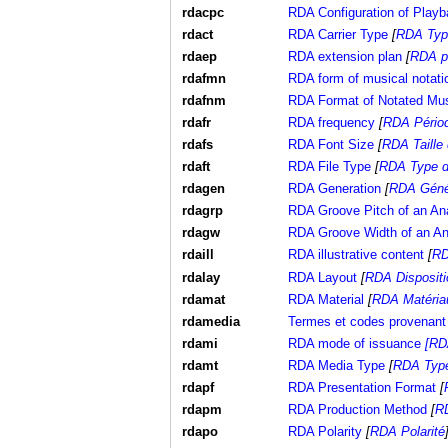
rdacpc
RDA Configuration of Play
rdact
RDA Carrier Type
[
RDA Type
rdaep
RDA extension plan
[
RDA pl
rdafmn
RDA form of musical notati
rdafnm
RDA Format of Notated Mu
rdafr
RDA frequency
[
RDA Périod
rdafs
RDA Font Size
[
RDA Taille 
rdaft
RDA File Type
[
RDA Type de
rdagen
RDA Generation
[
RDA Géné
rdagrp
RDA Groove Pitch of an Ana
rdagw
RDA Groove Width of an An
rdaill
RDA illustrative content
[
RD
rdalay
RDA Layout
[
RDA Dispositi
rdamat
RDA Material
[
RDA Matéria
rdamedia
Termes et codes provenant 
rdami
RDA mode of issuance
[RD
rdamt
RDA Media Type
[
RDA Type
rdapf
RDA Presentation Format
[
rdapm
RDA Production Method
[
RD
rdapo
RDA Polarity
[
RDA Polarité