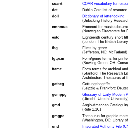
coarrt
COAR vocabulary for resou
dct
Dublin Core list of resource
doll
Dictionary of letterlocking
(Unlocking History Researc
emnmus
Emneord for musikkdokumen
(Norwegian Directorate for 
estc
Eighteenth century short tit
(London: The British Library
fbg
Films by genre
(Jefferson, NC: McFarland)
fgtpcm
Form/genre terms for printe
(Bowling Green, OH: Consort
ftamc
Form terms for archival and
(Stanford: The Research Lib
Architecture Thesaurus at t
gatbeg
Gattungsbegriffe
(Leipzig & Frankfort: Deuts
gemppg
Glossary of Early Modern P
(Utrecht: Utrecht University
gmd
Anglo-American Cataloguing
(Rule 1.1C)
gmgpc
Thesaurus for graphic mater
(Washington, DC: Library of
gnd
Integrated Authority File (C