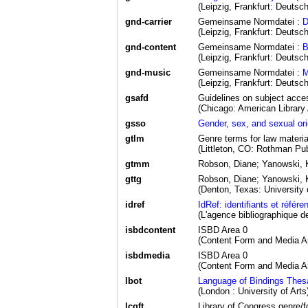
(Leipzig, Frankfurt: Deutsch
gnd-carrier
Gemeinsame Normdatei :
D
(Leipzig, Frankfurt: Deutsch
gnd-content
Gemeinsame Normdatei :
B
(Leipzig, Frankfurt: Deutsch
gnd-music
Gemeinsame Normdatei :
M
(Leipzig, Frankfurt: Deutsch
gsafd
Guidelines on subject access
(Chicago: American Library 
gsso
Gender, sex, and sexual or
gtlm
Genre terms for law materia
(Littleton, CO: Rothman Pu
gtmm
Robson, Diane; Yanowski, 
gttg
Robson, Diane; Yanowski, 
(Denton, Texas: University 
idref
IdRef: identifiants et référen
(L'agence bibliographique 
isbdcontent
ISBD Area 0
(Content Form and Media A
isbdmedia
ISBD Area 0
(Content Form and Media A
lbot
Language of Bindings Thes
(London : University of Arts
lcgft
Library of Congress genre/fo