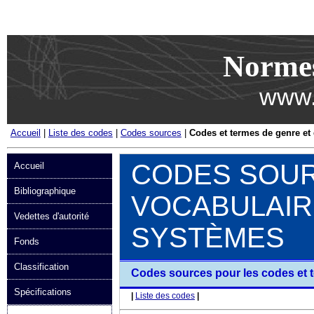
Passer au contenu
Norme
www.
Accueil
|
Liste des codes
|
Codes sources
|
Codes et termes de genre et
CODES SOU
Accueil
Bibliographique
VOCABULAIR
Vedettes d'autorité
SYSTÈMES
Fonds
Classification
Codes sources pour les codes et 
Spécifications
|
Liste des codes
|