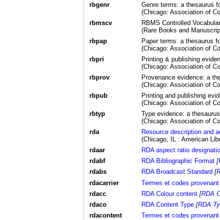
rbgenr
Genre terms: a thesaurus fo
(Chicago: Association of Co
rbmscv
RBMS Controlled Vocabular
(Rare Books and Manuscript
rbpap
Paper terms: a thesaurus fo
(Chicago: Association of Co
rbpri
Printing & publishing eviden
(Chicago: Association of Co
rbprov
Provenance evidence: a thes
(Chicago: Association of Co
rbpub
Printing and publishing evid
(Chicago: Association of Co
rbtyp
Type evidence: a thesaurus 
(Chicago: Association of Co
rda
Resource description and 
(Chicago, IL : American Lib
rdaar
RDA aspect ratio designati
rdabf
RDA Bibliographic Format
[
rdabs
RDA Broadcast Standard
[
R
rdacarrier
Termes et codes provenant 
rdacc
RDA Colour content
[
RDA C
rdaco
RDA Content Type
[
RDA Ty
rdacontent
Termes et codes provenant 