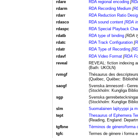
rdare
RDA regional encoding
[
RDA
rdarm
RDA Recording Medium
[
RD
rdarr
RDA Reduction Ratio Desig
rdasco
RDA sound content
[RDA in
rdaspc
RDA Special Playback Chara
rdatb
RDA type of binding
[RDA ty
rdatc
RDA Track Configuration
[
R
rdatr
RDA Type of Recording
[
RD
rdavf
RDA Video Format
[
RDA Fo
reveal
REVEAL: fiction indexing a
(Bath: UKOLN)
rvmgf
Thésaurus des descripteurs 
(Québec, Québec: Bibliothèq
saogf
Svenska ämnesord - Genre
(Stockholm: Kungliga Biblio
sgp
Svenska genrebeteckningar 
(Stockholm: Kunglige Biblio
slm
Suomalainen lajityyppi ja 
tept
Thesaurus of Ephemera Te
(Reading, England: Departm
tgfbne
Términos de género/forma d
tgfc
Termes de gènere i forma en