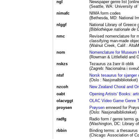
ngl
Newspaper genre list [onlin
(Seattle, WA: University o
nimafc
NIMA form codes
(Bethesda, MD: National I
nlggf
National Library of Greece g
[Bibliothèque nationale de 
nmc
Revised nomenclature for m
classifying man-made obje
(Walnut Creek, Calif.: AltaM
nom
Nomenclature for Museum C
(Rowman & Littlefield and 
nskzs
Tezaurus za žanr ili oblik
(Zagreb: Nacionalna i sveuč
ntsf
Norsk tesaurus for sjanger 
(Oslo : Nasjonalbiblioteket)
nzcoh
New Zealand Choral and Orc
oabt
Opening Artists' Books: art
olacvggt
OLAC Video Game Genre 
proysen
Prøysen
emneord for Prøyse
(Oslo: Nasjonalbiblioteket)
radfg
Radio form / genre terms g
(Washington, DC: Library 
rbbin
Binding terms: a thesaurus 
(Chicago: Association of Co