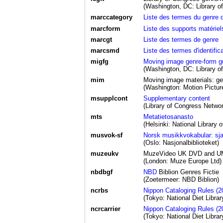
(Washington, DC: Library of
marccategory
Liste des termes du genre
marcform
Liste des supports matérie
marcgt
Liste des termes de genre
marcsmd
Liste des termes d'identifi
migfg
Moving image genre-form g
(Washington, DC: Library 
mim
Moving image materials: ge
(Washington: Motion Pictur
msupplcont
Supplementary content
(Library of Congress Netw
mts
Metatietosanasto
(Helsinki: National Library o
musvok-sf
Norsk musikkvokabular: sja
(Oslo: Nasjonalbiblioteket)
muzeukv
MuzeVideo UK DVD and UMD 
(London: Muze Europe Ltd)
nbdbgf
NBD
Biblion Genres Fictie
(Zoetermeer: NBD Biblion)
ncrbs
Nippon Cataloging Rules (2
(Tokyo: National Diet Librar
ncrcarrier
Nippon Cataloging Rules (20
(Tokyo: National Diet Librar