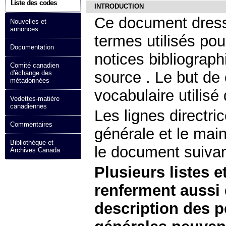
Liste des codes
INTRODUCTION
Ce document dress
Nouvelles et
annonces
termes utilisés pou
Documentation
notices bibliograp
Comité canadien
source . Le but de c
d'échange des
métadonnées
vocabulaire utilisé
Vedettes-matière
canadiennes
Les lignes directric
Commentaires
générale et le mai
Bibliothèque et
le document suivan
Archives Canada
Plusieurs listes 
renferment aussi 
description des p