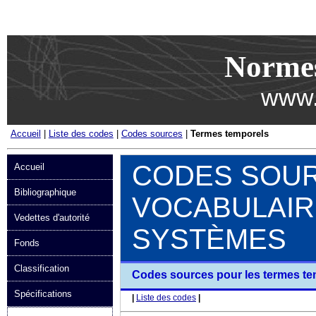
Passer au contenu
Norme
www.
Accueil
|
Liste des codes
|
Codes sources
|
Termes temporels
CODES SOU
Accueil
Bibliographique
VOCABULAIR
Vedettes d'autorité
SYSTÈMES
Fonds
Classification
Codes sources pour les termes te
Spécifications
|
Liste des codes
|