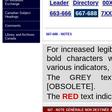
on Metadata
Leader
Directory
00
Exchange
663-666
667-688
7XX
Canadian Subject
Headings
Comments
667-688 - NOTES
Library and Archives
Canada
For increased legib
bold characters 
various indicators
The
GREY
text
[OBSOLETE].
The
RED
text indi
667 - NOTE GÉNÉRALE NON DESTINÉE 