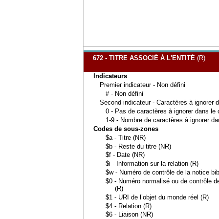
672 - TITRE ASSOCIÉ À L'ENTITÉ
(R)
Indicateurs
Premier indicateur - Non défini
# - Non défini
Second indicateur - Caractères à ignorer 
0 - Pas de caractères à ignorer dans le
1-9 - Nombre de caractères à ignorer d
Codes de sous-zones
$a - Titre (NR)
$b - Reste du titre (NR)
$f - Date (NR)
$i - Information sur la relation (R)
$w - Numéro de contrôle de la notice bib
$0 - Numéro normalisé ou de contrôle de 
(R)
$1 - URI de l’objet du monde réel (R)
$4 - Relation (R)
$6 - Liaison (NR)