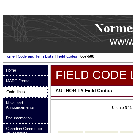
Passer au contenu
Norme
www.
Home
|
Code and Term Lists
|
Field Codes
|
667-688
Home
FIELD CODE 
MARC Formats
AUTHORITY Field Codes
Code Lists
News and
Announcements
Update
N° 1
Documentation
Canadian Committee