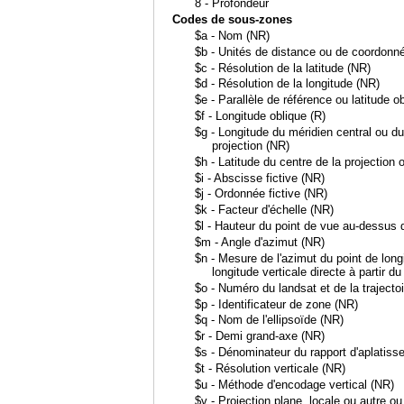
8 - Profondeur
Codes de sous-zones
$a - Nom (NR)
$b - Unités de distance ou de coordonn
$c - Résolution de la latitude (NR)
$d - Résolution de la longitude (NR)
$e - Parallèle de référence ou latitude o
$f - Longitude oblique (R)
$g - Longitude du méridien central ou du
projection (NR)
$h - Latitude du centre de la projection 
$i - Abscisse fictive (NR)
$j - Ordonnée fictive (NR)
$k - Facteur d'échelle (NR)
$l - Hauteur du point de vue au-dessus 
$m - Angle d'azimut (NR)
$n - Mesure de l'azimut du point de long
longitude verticale directe à partir d
$o - Numéro du landsat et de la trajecto
$p - Identificateur de zone (NR)
$q - Nom de l'ellipsoïde (NR)
$r - Demi grand-axe (NR)
$s - Dénominateur du rapport d'aplatis
$t - Résolution verticale (NR)
$u - Méthode d'encodage vertical (NR)
$v - Projection plane, locale ou autre ou