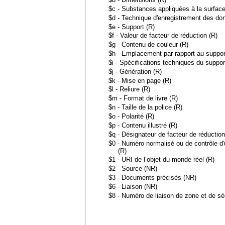
$c - Substances appliquées à la surface
$d - Technique d'enregistrement des do
$e - Support (R)
$f - Valeur de facteur de réduction (R)
$g - Contenu de couleur (R)
$h - Emplacement par rapport au suppor
$i - Spécifications techniques du suppor
$j - Génération (R)
$k - Mise en page (R)
$l - Reliure (R)
$m - Format de livre (R)
$n - Taille de la police (R)
$o - Polarité (R)
$p - Contenu illustré (R)
$q - Désignateur de facteur de réduction
$0 - Numéro normalisé ou de contrôle d'u
(R)
$1 - URI de l’objet du monde réel (R)
$2 - Source (NR)
$3 - Documents précisés (NR)
$6 - Liaison (NR)
$8 - Numéro de liaison de zone et de s