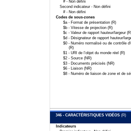
# - Non défini
Second indicateur - Non défini
# - Non défini
Codes de sous-zones
$a - Format de présentation (R)
$b - Vitesse de projection (R)
$c - Valeur de rapport hauteur/largeur (R
$d - Désignateur de rapport hauteur/larg
$0 - Numéro normalisé ou de contrôle d'u
(R)
$1 - URI de l’objet du monde réel (R)
$2 - Source (NR)
$3 - Documents précisés (NR)
$6 - Liaison (NR)
$8 - Numéro de liaison de zone et de s
346 - CARACTÉRISTIQUES VIDÉOS
(R)
Indicateurs