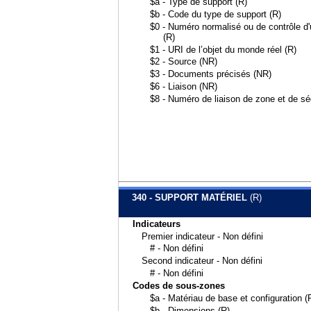
$a - Type de support (R)
$b - Code du type de support (R)
$0 - Numéro normalisé ou de contrôle d'u
(R)
$1 - URI de l’objet du monde réel (R)
$2 - Source (NR)
$3 - Documents précisés (NR)
$6 - Liaison (NR)
$8 - Numéro de liaison de zone et de s
340 - SUPPORT MATÉRIEL
(R)
Indicateurs
Premier indicateur - Non défini
# - Non défini
Second indicateur - Non défini
# - Non défini
Codes de sous-zones
$a - Matériau de base et configuration (
$b - Dimensions (R)