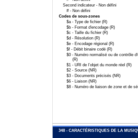
Second indicateur - Non défini
# - Non défini
Codes de sous-zones
$a - Type de fichier (R)
$b - Format d'encodage (R)
$c - Taille du fichier (R)
$d - Résolution (R)
$e - Encodage régional (R)
$f - Débit binaire codé (R)
$0 - Numéro normalisé ou de contrôle d'u
(R)
$1 - URI de l’objet du monde réel (R)
$2 - Source (NR)
$3 - Documents précisés (NR)
$6 - Liaison (NR)
$8 - Numéro de liaison de zone et de s
348 - CARACTÉRISTIQUES DE LA MUSI