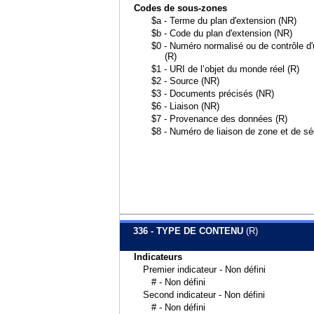
Codes de sous-zones
$a - Terme du plan d'extension (NR)
$b - Code du plan d'extension (NR)
$0 - Numéro normalisé ou de contrôle d'u
(R)
$1 - URI de l’objet du monde réel (R)
$2 - Source (NR)
$3 - Documents précisés (NR)
$6 - Liaison (NR)
$7 - Provenance des données (R)
$8 - Numéro de liaison de zone et de s
336 - TYPE DE CONTENU
(R)
Indicateurs
Premier indicateur - Non défini
# - Non défini
Second indicateur - Non défini
# - Non défini