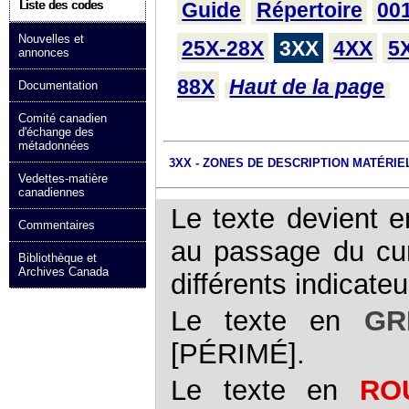
Guide
Répertoire
00
Liste des codes
Nouvelles et
25X-28X
3XX
4XX
5
annonces
88X
Haut de la page
Documentation
Comité canadien
d'échange des
métadonnées
3XX - ZONES DE DESCRIPTION MATÉRIE
Vedettes-matière
canadiennes
Le texte devient e
Commentaires
au passage du curs
Bibliothèque et
Archives Canada
différents indicat
Le texte en
GR
[PÉRIMÉ].
Le texte en
RO