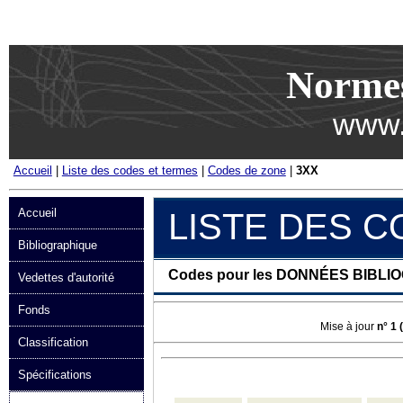
Passer au contenu
Norme
www.
Accueil
|
Liste des codes et termes
|
Codes de zone
|
3XX
Accueil
LISTE DES 
Bibliographique
Codes pour les DONNÉES BIBL
Vedettes d'autorité
Fonds
Mise à jour
n° 1 
Classification
Spécifications