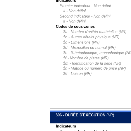
Indicateurs
Premier indicateur - Non défini
# - Non défini
Second indicateur - Non défini
# - Non défini
Codes de sous-zones
$a - Nombre d'unités matérielles (NR)
$b - Autres détails physique (NR)
$c - Dimensions (NR)
$d - Microsillon ou normal (NR)
$e - Stéréophonique, monophonique (NR
$f - Nombre de pistes (NR)
$m - Identification de la série (NR)
$n - Matrice ou numéro de prise (NR)
$6 - Liaison (NR)
306 - DURÉE D'EXÉCUTION
(NR)
Indicateurs